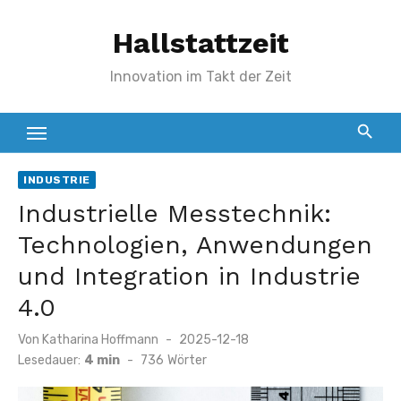
Zum
Hallstattzeit
Inhalt
springen
Innovation im Takt der Zeit
INDUSTRIE
Industrielle Messtechnik:
Technologien, Anwendungen
und Integration in Industrie
4.0
Veröffentlicht
Von
Katharina Hoffmann
2025-12-18
am
Lesedauer:
4 min
-
736
Wörter