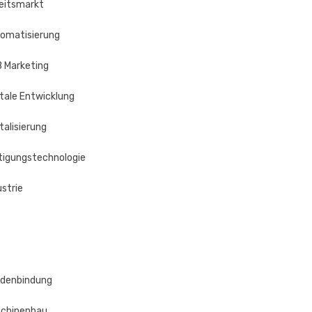
eitsmarkt
omatisierung
 Marketing
itale Entwicklung
italisierung
tigungstechnologie
ustrie
denbindung
chinenbau