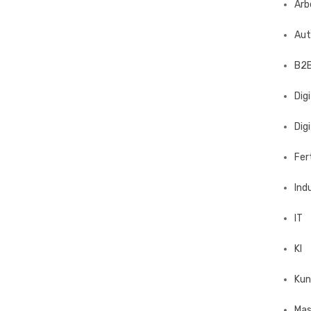
Arb
Aut
B2B
Dig
Dig
Fer
Ind
IT
KI
Kun
Mas