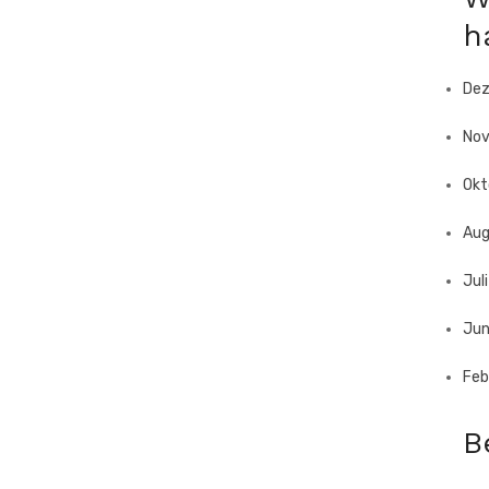
h
De
No
Okt
Aug
Jul
Jun
Feb
B