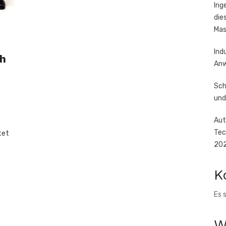
Ing
die
Mas
Ind
ch
Anw
Sch
und
Aut
Tec
tet
20
K
Es 
W