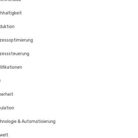
hhaltigkeit
duktion
zessoptimierung
zesssteuerung
lifikationen
O
herheit
ulation
hnologie & Automatisierung
welt