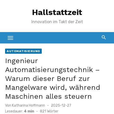
Zum
Hallstattzeit
Inhalt
springen
Innovation im Takt der Zeit
AUTOMATISIERUNG
Ingenieur
Automatisierungstechnik –
Warum dieser Beruf zur
Mangelware wird, während
Maschinen alles steuern
Veröffentlicht
Von
Katharina Hoffmann
2025-12-27
am
Lesedauer:
4 min
-
821
Wörter