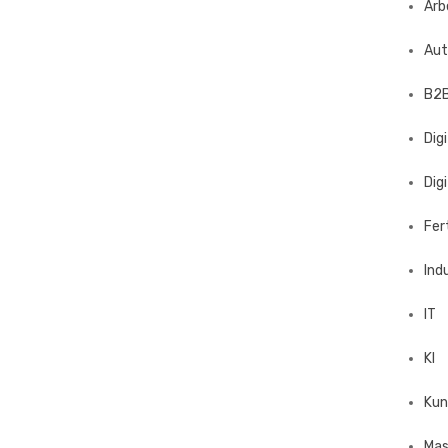
Arb
Aut
B2B
Dig
Dig
Fer
Ind
IT
KI
Kun
Mas