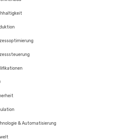
hhaltigkeit
duktion
zessoptimierung
zesssteuerung
lifikationen
O
herheit
ulation
hnologie & Automatisierung
welt