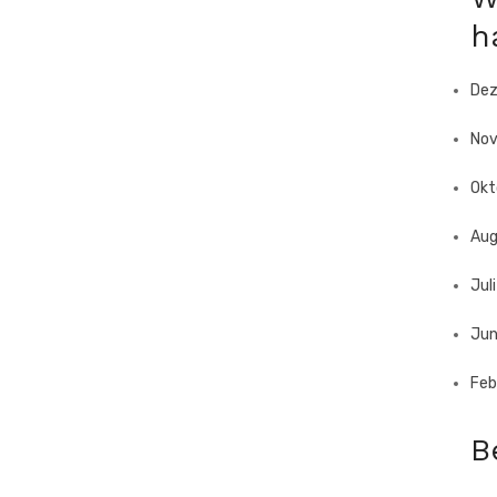
h
De
No
Okt
Aug
Jul
Jun
Feb
B