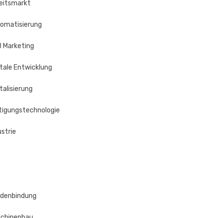
eitsmarkt
omatisierung
 Marketing
itale Entwicklung
italisierung
tigungstechnologie
ustrie
denbindung
chinenbau