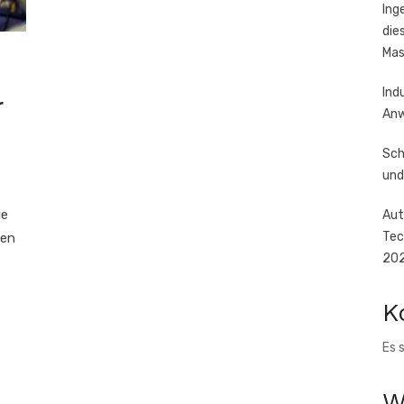
Ing
die
Mas
Ind
r
Anw
Sch
und
ie
Aut
Tec
ren
20
K
Es 
W