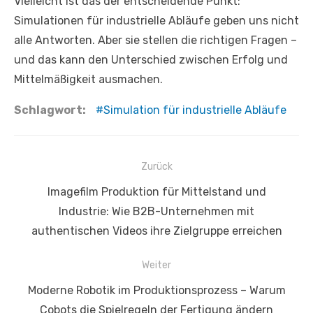
Vielleicht ist das der entscheidende Punkt:
Simulationen für industrielle Abläufe geben uns nicht
alle Antworten. Aber sie stellen die richtigen Fragen –
und das kann den Unterschied zwischen Erfolg und
Mittelmäßigkeit ausmachen.
Schlagwort:
Simulation für industrielle Abläufe
Beitragsnavigation
Zurück
Vorheriger
Imagefilm Produktion für Mittelstand und
Beitrag:
Industrie: Wie B2B-Unternehmen mit
authentischen Videos ihre Zielgruppe erreichen
Weiter
Nächster
Moderne Robotik im Produktionsprozess – Warum
Beitrag:
Cobots die Spielregeln der Fertigung ändern