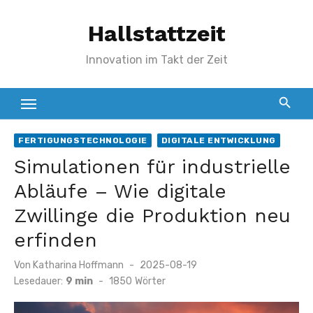
Zum
Hallstattzeit
Inhalt
springen
Innovation im Takt der Zeit
FERTIGUNGSTECHNOLOGIE
DIGITALE ENTWICKLUNG
Simulationen für industrielle
Abläufe – Wie digitale
Zwillinge die Produktion neu
erfinden
Veröffentlicht
Von
Katharina Hoffmann
2025-08-19
am
Lesedauer:
9 min
-
1850
Wörter